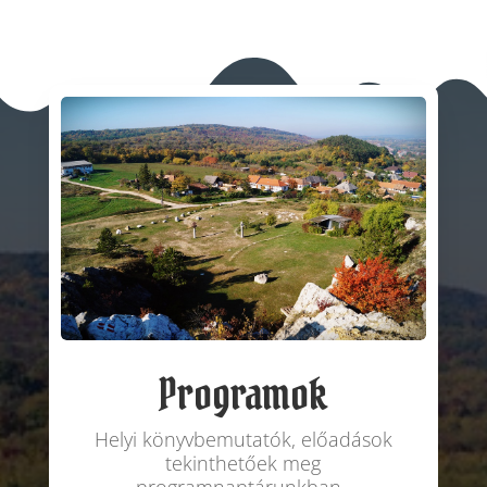
Programok
Helyi könyvbemutatók, előadások
tekinthetőek meg