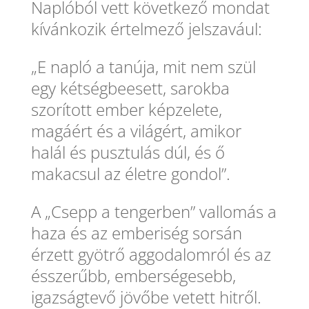
Naplóból vett következő mondat
kívánkozik értelmező jelszavául:
„E napló a tanúja, mit nem szül
egy kétségbeesett, sarokba
szorított ember képzelete,
magáért és a világért, amikor
halál és pusztulás dúl, és ő
makacsul az életre gondol”.
A „Csepp a tengerben” vallomás a
haza és az emberiség sorsán
érzett gyötrő aggodalomról és az
ésszerűbb, emberségesebb,
igazságtevő jövőbe vetett hitről.