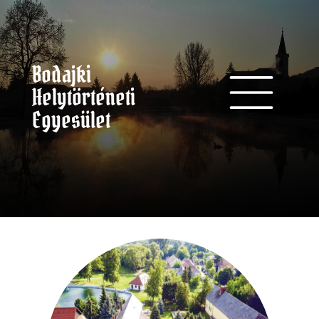
Bodajki
Helytörténeti
Egyesület