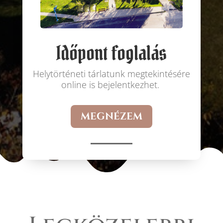
Időpont foglalás
Helytörténeti tárlatunk megtekintésére
online is bejelentkezhet.
MEGNÉZEM