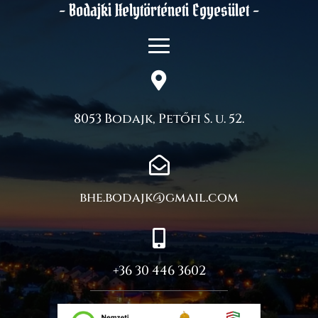
– Bodajki Helytörténeti Egyesület –

8053 Bodajk, Petőfi S. u. 52.

bhe.bodajk@gmail.com

+36 30 446 3602